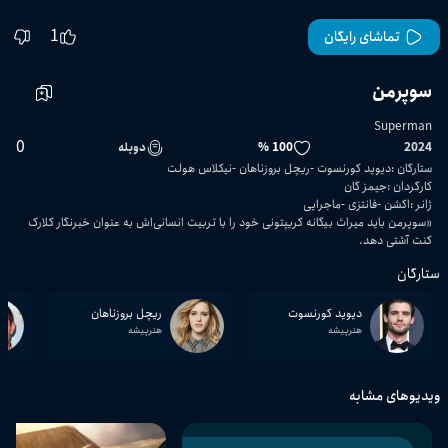
1
تماشای رایگان
سوپرمن
Superman
0
2024
100 %
دوبله
ستارگان
:
دیوید کورنسوت
ریچل بروزناهان
نیکلاس هولت
کارگردان
:
جیمز گان
ژانر
:
اکشن
فانتزی
ماجرایی
«سوپرمن باید میراث بیگانه کریپتونی خود را با تربیت انسانی‌اش به عنوان خبرنگار کلارک
کنت آشتی دهد.
ستارگان
دیوید کورنسوت
ریچل بروزناهان
هنرپیشه
هنرپیشه
ویدیوهای مشابه