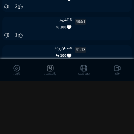
2
3-آنتریم
48:51
100 %
1
4-میان‌پرده
41:13
100 %
1
خانه
پلان کست
پلانیمیشن
کاوش
5-یک روزنه از بهشت
45:51
--
0
6-سرنوشت
43:01
--
0
7-در خانه