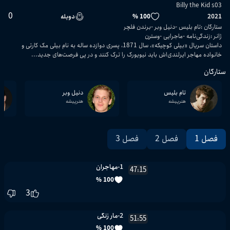
Billy the Kid s03
0
2021
100 %
دوبله
ستارگان
:
تام بلیس
دنیل وبر
برندن فلچر
ژانر
:
زندگی‌نامه
ماجرایی
وسترن
داستان سریال «بیلی کوچیکه»، سال 1871، پسری دوازده ساله به نام بیلی مک کارتی و
خانواده مهاجر ایرلندی‌اش باید نیویورک را ترک کنند و در پی فرصت‌های جدید...
ستارگان
تام بلیس
دنیل وبر
هنرپیشه
هنرپیشه
فصل 1
فصل 2
فصل 3
1-مهاجران
47:15
100 %
3
2-مار زنگی
51:55
100 %