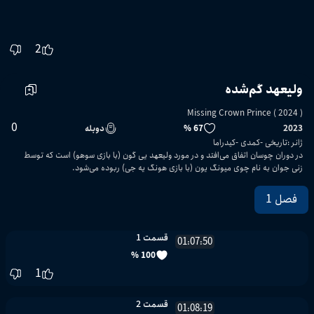
2
ولیعهد گم‌شده
Missing Crown Prince ( 2024 )
0
2023
67 %
دوبله
ژانر
:
تاریخی
کمدی
کیدراما
در دوران چوسان اتفاق می‌افتد و در مورد ولیعهد یی گون (با بازی سوهو) است که توسط
زنی جوان به نام چوی میونگ یون (با بازی هونگ یه جی) ربوده می‌شود.
فصل 1
قسمت 1
01:07:50
100 %
1
قسمت 2
01:08:19