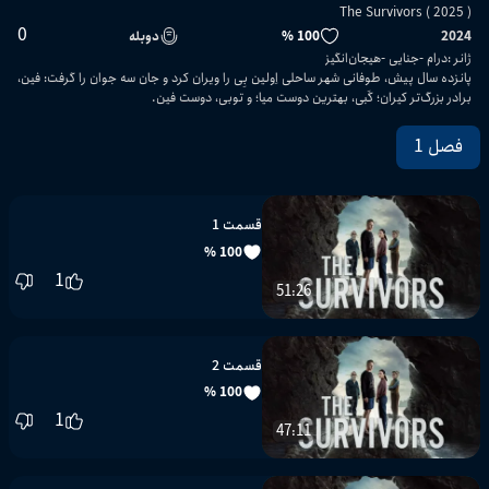
The Survivors ( 2025 )
0
2024
100 %
دوبله
ژانر
:
درام
جنایی
هیجان‌انگیز
پانزده سال پیش، طوفانی شهر ساحلی اِولین بِی را ویران کرد و جان سه جوان را گرفت: فین،
برادر بزرگ‌تر کیران؛ گَبی، بهترین دوست میا؛ و توبی، دوست فین.
فصل 1
قسمت 1
100 %
1
51:26
قسمت 2
100 %
1
47:11