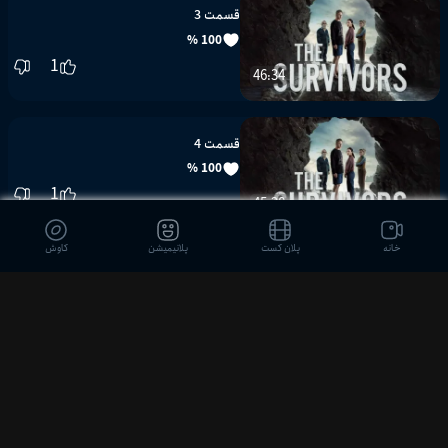
قسمت 3
100 %
1
46:34
قسمت 4
100 %
1
45:28
خانه
پلان کست
پلانیمیشن
کاوش
قسمت 5
100 %
1
43:12
قسمت 6
100 %