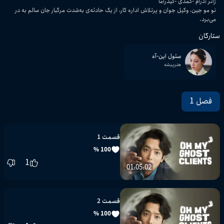
ژانر
:
درام
کمدی
کیدراما
نو مو جین، وکیل جوان و پرتلاش اداره کار، از یک حادثه‌ی به‌شدت مرگبار جان سالم به در
می‌برد.
ستارگان
سئول این-آه
هنرپیشه
فصل 1
قسمت 1
100 %
1
01:05:02
قسمت 2
100 %