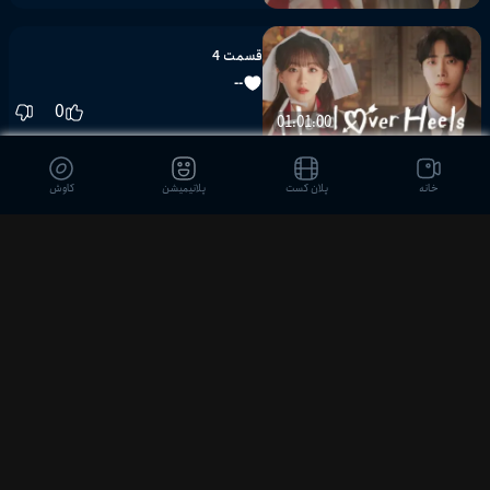
قسمت 4
--
0
01:01:00
خانه
پلان کست
پلانیمیشن
کاوش
قسمت 5
--
0
01:02:26
قسمت 6
--
0
01:04:33
قسمت 7