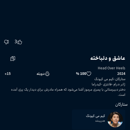
3
عاشق و دلباخته
Head Over Heels
2024
100 %
دوبله
15
+
ستارگان
:
کیم می کیونگ
ژانر
:
درام
فانتزی
کیدراما
دختر دبیرستانی با پسری مرموز آشنا می‌شود که همراه مادرش برای دیدار یک پری آمده
است.
ستارگان
کیم می کیونگ
هنرپیشه