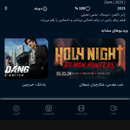
Ziam ( 2025 )
0
2025
100 %
دوبله
ژانر
:
اکشن
ترسناک
علمی-تخیلی
فیلم زیام، زامبی در زیام داستانی پرتنش و احساسی را رقم می‌زند.
ویدیوهای مشابه
01:31:24
شب مقدس: شکارچیان شیطان
یادانگ: خبرچین
دیدگاه بینندگان
خانه
پلان کست
پلانیمیشن
کاوش