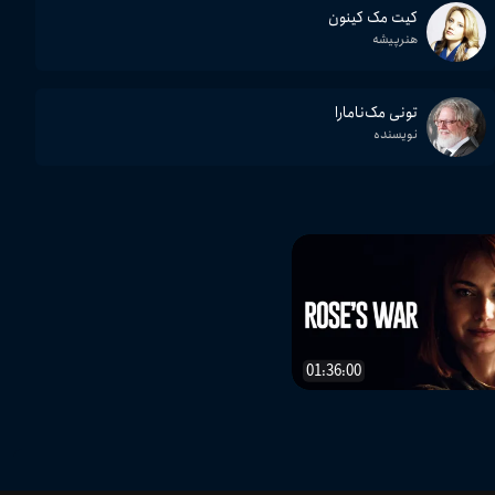
کیت مک کینون
هنرپیشه
تونی مک‌نامارا
نویسنده
01:36:00