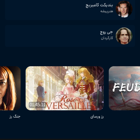
بندیکت کامبربچ
هنرپیشه
جی روچ
کارگردان
01:45:11
رز ورسای
جنگ رز