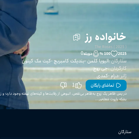
خانواده رز
The Roses ( 2025 )
0
2025
100 %
دوبله
ستارگان
:
الیویا کلمن
بندیکت کامبربچ
کیت مک کینون
کارگردان
:
جی روچ
ژانر
:
درام
کمدی
1
تماشای رایگان
در پس ظاهر یک زوج به‌ظاهر بی‌نقص، انبوهی از رقابت‌ها و کینه‌های نهفته وجود دارد؛ و زم
بشکه باروت شعله‌ور...
ستارگان