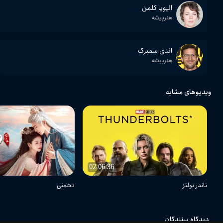
الیویا کلمن
هنرپیشه
اندی سمبرگ
هنرپیشه
ویدیوهای مشابه
02:06:36
تاندر بولتز
دشمنی
دیدگاه بینندگان