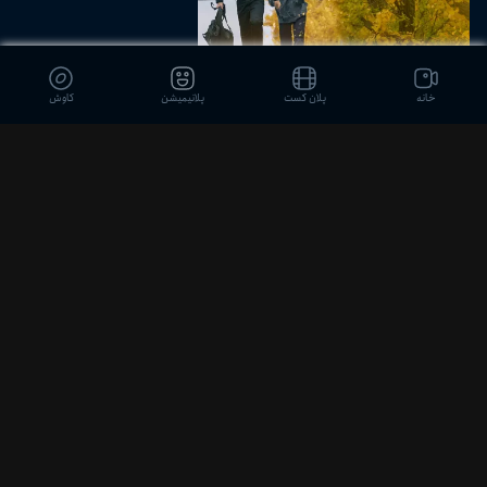
راه رفتن روی یخ نازک
خانه
پلان کست
پلانیمیشن
کاوش
دیدگاه بینندگان
ثبت نظر
a0937940hoj
بدبود
2 ماه پیش
0
0