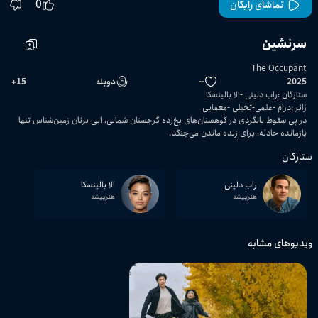
0
تماشای رایگان
سرنشین
The Occupant
2025
--
دوبله
15
+
ستارگان
:
راب دلینی
الا بالینسکا
ژانر
:
درام
علمی-تخیلی
معمایی
در پی سقوط بالگردی در کوهستان‌های یخ‌زده گرجستان شمالی، ابی برنان زمین‌شناس تنها
بازمانده حادثه، برای زنده ماندن می‌جنگد.
ستارگان
راب دلینی
الا بالینسکا
هنرپیشه
هنرپیشه
ویدیوهای مشابه