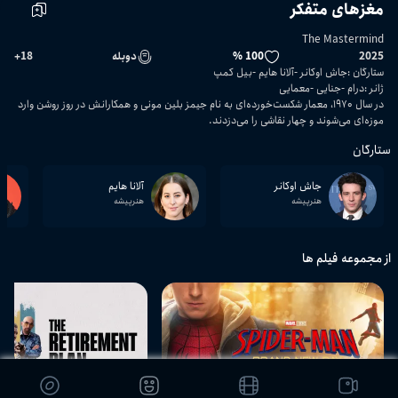
مغزهای متفکر
The Mastermind
2025
100 %
دوبله
18
+
ستارگان
:
جاش اوکانر
آلانا هایم
بیل کمپ
ژانر
:
درام
جنایی
معمایی
در سال ۱۹۷۰، معمار شکست‌خورده‌ای به نام جیمز بلین مونی و همکارانش در روز روشن وارد
موزه‌ای می‌شوند و چهار نقاشی را می‌دزدند.
ستارگان
جاش اوکانر
آلانا هایم
هنرپیشه
هنرپیشه
از مجموعه فیلم ها
02:08:42