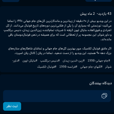
-
43
بازدید
2 ماه پیش
در این ویدیو بیش از ۲۰ دقیقه از زیباترین و ماندگارترین گل‌های جام جهانی ۱۹۹۸ را تماشا 
می‌کنید؛ تورنمنتی که بسیاری آن را یکی از طلایی‌ترین دوره‌های تاریخ فوتبال می‌دانند. از گل 
انفرادی و فوق‌العاده مایکل اوون گرفته تا ضربات تمام‌کننده زین‌الدین زیدان، دنیس برگکمپ 
و داور شوکر، این مجموعه پر از لحظاتی است که برای همیشه در ذهن فوتبال‌دوستان باقی 
اگر عاشق فوتبال کلاسیک، مرور بهترین گل‌های جام جهانی و تماشای شاهکارهای ستاره‌های 
بزرگ دهه ۹۰ هستید، این ویدیو را از دست ندهید. تماشا در پلان | کانال پلان اسپرت.
#
جام-جهانی-1998
#
زین-الدین-زیدان
#
دنیس-برگکمپ
#
مایکل-اوون
#
داور-
شوکر
#
گلهای-جام-جهانی
#
فرانسه-1998
#
فوتبال-کلاسیک
دیدگاه بینندگان
ثبت نظر