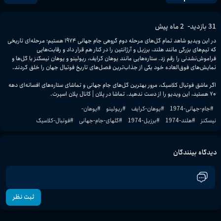
-
31
بازدید
2 ماه پیش
در این ویدیو شاهد تمام گل‌های مرحله دوم گروهی جام جهانی ۱۹۷۴ هستیم؛ مرحله‌ای تاریخی 
که تیم‌های بزرگی مانند هلند، برزیل و آرژانتین را در کنار هم قرار داد و رقابت‌هایی 
فراموش‌نشدنی را رقم زد. ستاره‌هایی مانند یوهان کرایف، ریولینو و یوهان نیسکنز با گل‌ها و 
اگر عاشق فوتبال کلاسیک، مرور بهترین گل‌های جام جهانی و تماشای ستاره‌های افسانه‌ای دهه 
۷۰ هستید، این ویدیو را از دست ندهید. تماشا در پلان | کانال پلان اسپرت.
#
جام-جهانی-1974
#
یوهان-کرایف
#
ریولینو
#
یوهان-
نیسکنز
#
هلند-1974
#
برزیل-1974
#
گلهای-جام-جهانی
#
فوتبال-کلاسیک
دیدگاه بینندگان
ثبت نظر