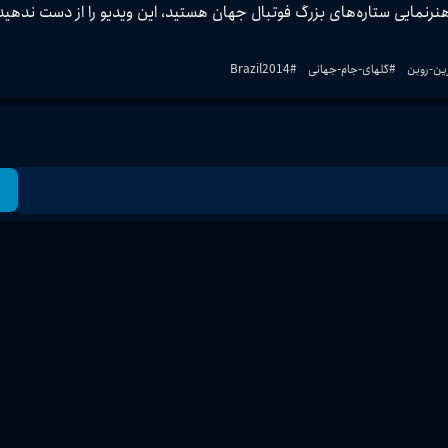
اگر عاشق فوتبال مدرن، مرور بهترین گل‌های جام جهانی و تماشای هنرنمایی ستاره‌های بزرگ فوتبال جهان هستید، این ویدیو را ا
ین-روبن
#
گلهای-جام-جهانی
#
Brazil2014