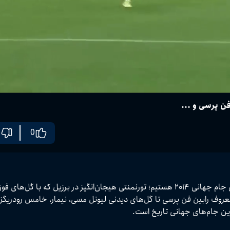
0
لحظات جادویی ستاره‌های بزرگ فوتبال جهان همراه شد. از ضربه معروف رابین فن پرسی تا گل‌های دیدنی لیونل مسی، نیمار، خا