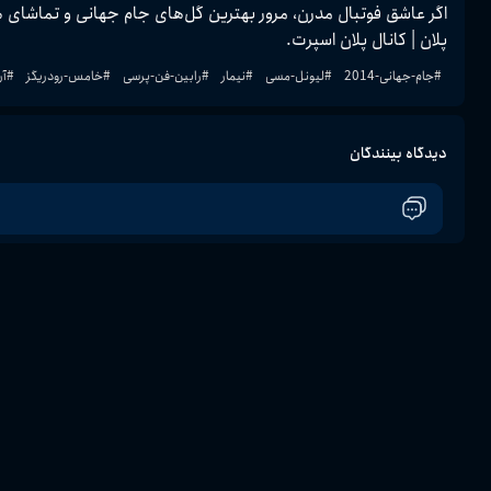
پلان | کانال پلان اسپرت.
#
جام-جهانی-2014
#
لیونل-مسی
#
نیمار
#
رابین-فن-پرسی
#
خامس-رودریگز
#
آر
دیدگاه بینندگان