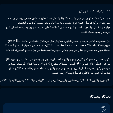
-
33
بازدید
2 ماه پیش
مرحله یک‌هشتم نهایی جام جهانی ۱۹۹۰ ایتالیا آغاز رقابت‌های حساس حذفی بود؛ جایی که 
ستاره‌های بزرگ فوتبال جهان برای رسیدن به مراحل پایانی مبارزه کردند و لحظات 
فراموش‌نشدنی را رقم زدند. در این ویدیو می‌توانید تمامی گل‌ها و مهم‌ترین صحنه‌های این 
این مجموعه شامل گل‌های خاطره‌انگیز و نمایش‌های درخشان بازیکنانی مانند Roger Milla، 
Claudio Caniggia و Andreas Brehme است. از گل‌های حساس و سرنوشت‌ساز گرفته تا 
اگر به فوتبال کلاسیک و تاریخ جام جهانی علاقه دارید، این ویدیو فرصتی عالی برای مرور آغاز 
مراحل حذفی جام جهانی ۱۹۹۰ است. تیم‌های مطرح آن دوران با ستاره‌های فراموش‌نشدنی 
خود در یکی از به‌یادماندنی‌ترین دوره‌های جام جهانی به مصاف هم رفتند و لحظاتی خلق 
کردند که هنوز در خاطره فوتبال‌دوستان زنده است.
#
جام_جهانی_۱۹۹۰
#
یک_هشتم_نهایی_جام_جهانی
#
روژه_میلا
#
کلودیو_کانیجیا
#
آندر
دیدگاه بینندگان