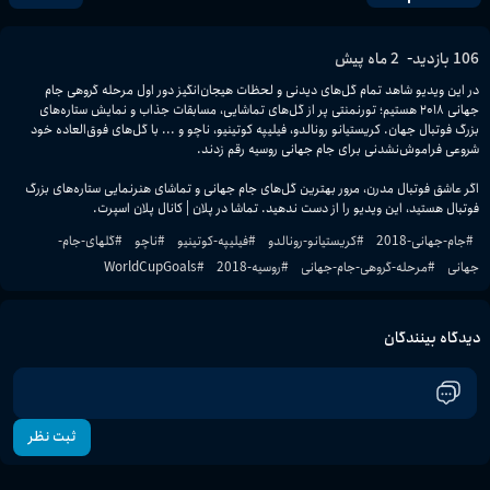
-
106
بازدید
2 ماه پیش
در این ویدیو شاهد تمام گل‌های دیدنی و لحظات هیجان‌انگیز دور اول مرحله گروهی جام 
جهانی ۲۰۱۸ هستیم؛ تورنمنتی پر از گل‌های تماشایی، مسابقات جذاب و نمایش ستاره‌های 
بزرگ فوتبال جهان. کریستیانو رونالدو، فیلیپه کوتینیو، ناچو و ... با گل‌های فوق‌العاده خود 
اگر عاشق فوتبال مدرن، مرور بهترین گل‌های جام جهانی و تماشای هنرنمایی ستاره‌های بزرگ 
فوتبال هستید، این ویدیو را از دست ندهید. تماشا در پلان | کانال پلان اسپرت.
#
جام-جهانی-2018
#
کریستیانو-رونالدو
#
فیلیپه-کوتینیو
#
ناچو
#
گلهای-جام-
جهانی
#
مرحله-گروهی-جام-جهانی
#
روسیه-2018
#
WorldCupGoals
دیدگاه بینندگان
ثبت نظر