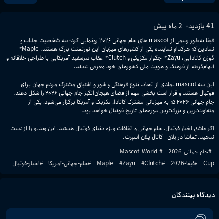
-
41
بازدید
2 ماه پیش
فیفا به‌طور رسمی از mascot های جام جهانی ۲۰۲۶ رونمایی کرد؛ سه شخصیت جذاب و 
نمادین که هرکدام نماینده یکی از کشورهای میزبان این تورنمنت بزرگ هستند. Maple™ 
گوزن کانادایی، Zayu™ جگوار مکزیکی و Clutch™ عقاب سرسفید آمریکایی با طراحی خلاقانه و 
این سه mascot نمادی از اتحاد، تنوع فرهنگی و شور و اشتیاق مشترک مردم جهان برای 
فوتبال هستند و قرار است بخشی مهم از فضای هیجان‌انگیز جام جهانی ۲۰۲۶ را شکل دهند. 
جام جهانی ۲۰۲۶ که به میزبانی مشترک کانادا، مکزیک و آمریکا برگزار می‌شود، یکی از 
اگر عاشق اخبار فوتبال، جام جهانی و اتفاقات ویژه دنیای فوتبال هستید، این ویدیو را از دست 
ندهید. تماشا در پلان | کانال پلان اسپرت.
#
جام-جهانی-2026
#
Mascot-World-
Cup
#
فیفا-2026
#
Clutch
#
Zayu
#
Maple
#
جام-جهانی-آمریکا
#
اخبار-فوتبال
دیدگاه بینندگان