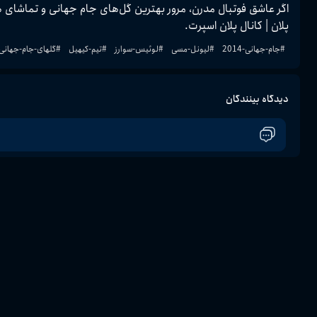
پلان | کانال پلان اسپرت.
#
جام-جهانی-2014
#
لیونل-مسی
#
لوئیس-سوارز
#
تیم-کیهیل
#
گلهای-جام-جهانی
دیدگاه بینندگان