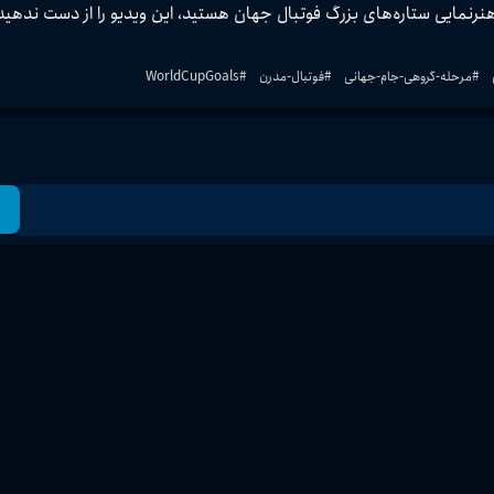
اگر عاشق فوتبال مدرن، مرور بهترین گل‌های جام جهانی و تماشای هنرنمایی ستاره‌های بزرگ فوتبال جهان هستید، این ویدیو را ا
#
مرحله-گروهی-جام-جهانی
#
فوتبال-مدرن
#
WorldCupGoals