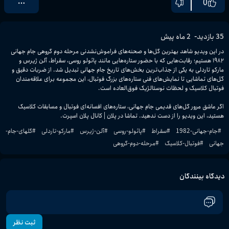
0
-
35
بازدید
2 ماه پیش
در این ویدیو شاهد بهترین گل‌ها و صحنه‌های فراموش‌نشدنی مرحله دوم گروهی جام جهانی 
۱۹۸۲ هستیم؛ رقابت‌هایی که با حضور ستاره‌هایی مانند پائولو روسی، سقراط، آلن ژیرس و 
مارکو تاردلی به یکی از جذاب‌ترین بخش‌های تاریخ جام جهانی تبدیل شد. از ضربات دقیق و 
گل‌های تماشایی تا نمایش‌های فنی ستاره‌های بزرگ فوتبال، این مجموعه برای علاقه‌مندان 
اگر عاشق مرور گل‌های قدیمی جام جهانی، ستاره‌های افسانه‌ای فوتبال و مسابقات کلاسیک 
هستید، این ویدیو را از دست ندهید. تماشا در پلان | کانال پلان اسپرت.
#
جام-جهانی-1982
#
سقراط
#
پائولو-روسی
#
آلن-ژیرس
#
مارکو-تاردلی
#
گلهای-جام-
جهانی
#
فوتبال-کلاسیک
#
مرحله-دوم-گروهی
دیدگاه بینندگان
ثبت نظر