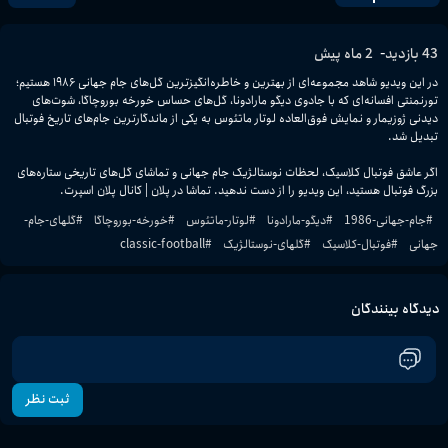
-
43
بازدید
2 ماه پیش
در این ویدیو شاهد مجموعه‌ای از بهترین و خاطره‌انگیزترین گل‌های جام جهانی ۱۹۸۶ هستیم؛ 
تورنمنتی افسانه‌ای که با جادوی دیگو مارادونا، گل‌های حساس خورخه بوروچاگا، شوت‌های 
دیدنی ژوزیمار و نمایش فوق‌العاده لوتار ماتئوس به یکی از ماندگارترین جام‌های تاریخ فوتبال 
اگر عاشق فوتبال کلاسیک، لحظات نوستالژیک جام جهانی و تماشای گل‌های تاریخی ستاره‌های 
بزرگ فوتبال هستید، این ویدیو را از دست ندهید. تماشا در پلان | کانال پلان اسپرت.
#
جام-جهانی-1986
#
دیگو-مارادونا
#
لوتار-ماتئوس
#
خورخه-بوروچاگا
#
گلهای-جام-
جهانی
#
فوتبال-کلاسیک
#
گلهای-نوستالژیک
#
classic-football
دیدگاه بینندگان
ثبت نظر