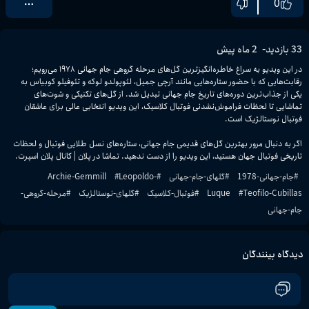
0
-
33
بازدید
2 ماه پیش
در این ویدیو به سراغ خاطره‌انگیزترین گل‌های مرحله گروهی جام جهانی ۱۹۷۸ می‌رویم؛ 
رقابت‌هایی که با حضور ستاره‌هایی مانند آرچی جمیل، لئوپولدو لوکه و تئوفیلو کوبیاس به 
یکی از جذاب‌ترین دوره‌های تاریخ جام جهانی تبدیل شد. از گل‌های تکنیکی و شوت‌های 
تماشایی تا لحظات فراموش‌نشدنی فوتبال کلاسیک، این ویدیو انتخابی عالی برای عاشقان 
اگر به دنبال مرور بهترین گل‌های قدیمی جام جهانی، ستاره‌های نسل طلایی فوتبال و لحظات 
تاریخی فوتبال جهان هستید، این ویدیو را از دست ندهید. تماشا در پلان | کانال پلان اسپرت.
#
جام-جهانی-1978
#
گلهای-جام-جهانی
#
Leopoldo-
#
Archie-Gemmill
Teofilo-Cubillas
#
Luque
#
فوتبال-کلاسیک
#
گلهای-نوستالژیک
#
مرحله-گروهی-
جام-جهانی
دیدگاه بینندگان