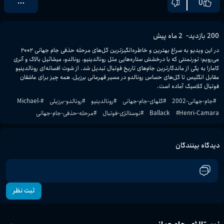
0
-
200
بازدید
2 ماه پیش
در این ویدیو به سراغ بهترین و خاطره‌انگیزترین گل‌های مرحله حذفی جام جهانی ۲۰۰۲ 
می‌رویم؛ تورنمنتی که با درخشش ستاره‌هایی مثل رونالدینیو، رونالدو، میشائیل بالاک و آنری 
کامارا به یکی از ماندگارترین جام‌های تاریخ فوتبال تبدیل شد. از شوت افسانه‌ای رونالدینیو 
مقابل انگلیس تا گل‌های حساس رونالدو در مسیر قهرمانی برزیل، همه چیز برای عاشقان 
فوتبال کلاسیک آماده است.
#
جام-جهانی-2002
#
گلهای-جام-جهانی
#
رونالدینیو
#
رونالدو-برزیلی
#
Michael-
Henri-Camara
#
Ballack
#
نوستالژی-فوتبال
#
مرحله-حذفی-جام-جهانی
دیدگاه بینندگان
ثبت نظر