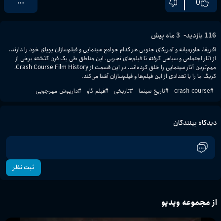
0
-
116
بازدید
3 ماه پیش
آفریقا، خاورمیانه و آمریکای جنوبی هر کدام جوامع سینمایی و فیلم‌سازان پویای خود را دارند. 
از آثار اجتماعی و سیاسی گرفته تا فیلم‌های تجربی، این مناطق طی یک قرن گذشته برخی از 
مهم‌ترین آثار سینمایی را خلق کرده‌اند. در این قسمت از Crash Course Film History، 
کریگ ما را با تعدادی از این فیلم‌ها و فیلم‌سازان آشنا می‌کند.
#
crash-course
#
تاریخ-سینما
#
تاریخی
#
فیلم-گاو
#
داریوش-مهرجویی
دیدگاه بینندگان
ثبت نظر
از مجموعه ویدیو