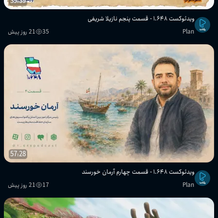
39:39
ویدئوکست ۱.۶۴۸ - قسمت پنجم نازیلا شریفی
Plan
35
21 روز پیش
57:28
ویدئوکست ۱.۶۴۸ - قسمت چهارم آرمان خورسند
Plan
17
21 روز پیش