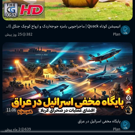
06:32
انیمیشن کوتاه Quack | ماجراجویی بامزه جوجه‌اردک و ارواح کوچک جنگل (CGI سه‌بعدی)
Plan
382
25 روز پیش
11:06
پایگاه مخفی اسرائیل در عراق
Plan
639
2 ماه پیش