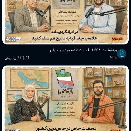
48:39
ویدئوکست ۱.۶۴۸ - قسمت ششم مهدی یساولی
Plan
27
21 روز پیش