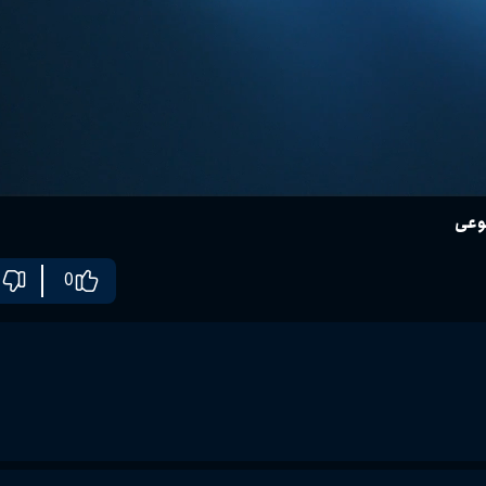
وعی
0