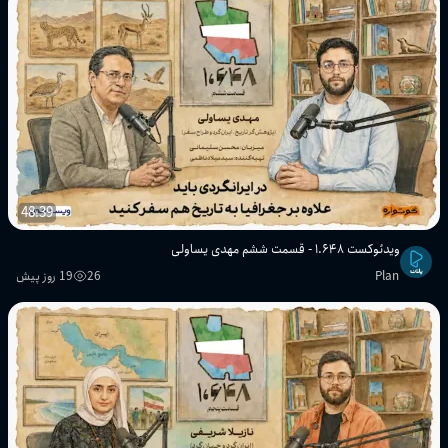
48:39
ویدئوکست ۱.۶۴۸ - قسمت ششم مهدی یساولی
Plan
26
19 روز پیش