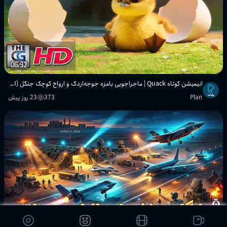
06:32
انیمیشن کوتاه Quack | ماجراجویی بامزه جوجه‌اردک و ارواح کوچک جنگل (CGI سه‌بعدی)
Plan
373
23 روز پیش
11:06