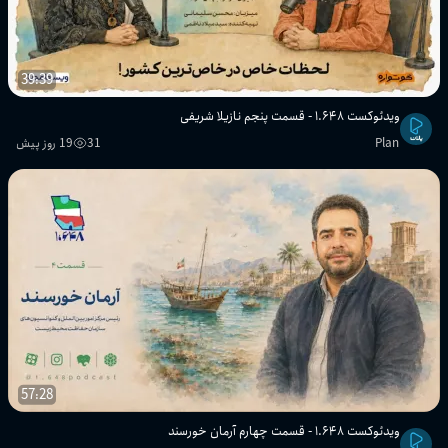
39:39
ویدئوکست ۱.۶۴۸ - قسمت پنجم نازیلا شریفی
Plan
31
19 روز پیش
57:28
ویدئوکست ۱.۶۴۸ - قسمت چهارم آرمان خورسند