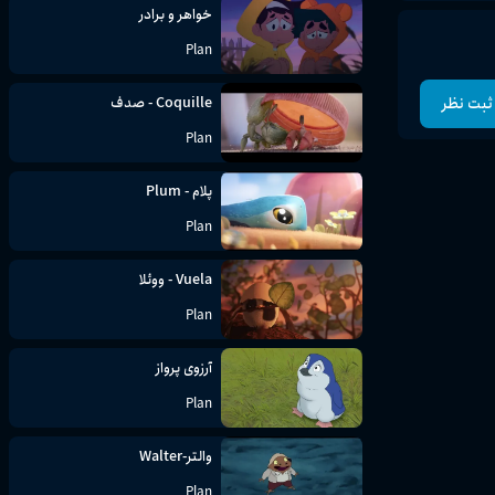
خواهر و برادر
انیمیشن کوتاه Equinox |
داستانی شاعرانه از تعادل، زمان
Plan
و آغاز بهار (CGI سه‌بعدی)
Plan
Coquille - صدف
ثبت نظر
Plan
پلام - Plum
Plan
Vuela - ووئلا
Plan
آرزوی پرواز
Plan
والتر-Walter
Plan