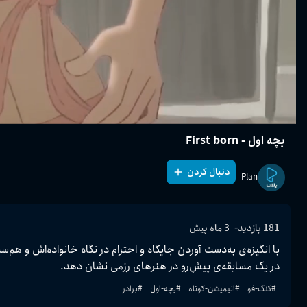
بچه اول - First born
دنبال کردن
Plan
-
181
بازدید
3 ماه پیش
در یک مسابقه‌ی پیشِ‌رو در هنرهای رزمی نشان دهد.
#
کنگ-فو
#
انیمیشن-کوتاه
#
بچه-اول
#
برادر