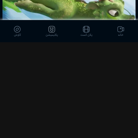
خانه
پلان کست
پلانیمیشن
کاوش
06:08
انیمیشن کوتاه Equinox | داستانی شاعرانه از تعادل، زمان و آغاز بهار (CGI سه‌بعدی)
Plan
565
1 ماه پیش