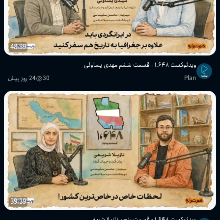
48:39
ویدئوکست ۱.۶۴۸ - قسمت ششم مهدی یساولی
Plan
30
24 روز پیش
39:39
ویدئوکست ۱.۶۴۸ - قسمت پنجم نازیلا شریفی