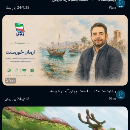
Plan
38
24 روز پیش
57:28
ویدئوکست ۱.۶۴۸ - قسمت چهارم آرمان خورسند
Plan
18
24 روز پیش