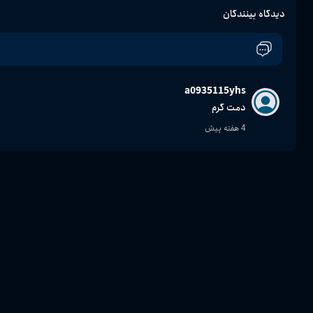
دیدگاه بینندگان
a0935115yhs
دمت گرم
4 هفته پیش