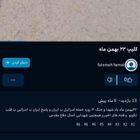
کلیپ ٢٢ بهمن ماه
دنبال کردن
fatemeh hemat
0
-
13
بازدید
6 ماه پیش
٢٢بهمن ماه یاد شهدا و جنگ ١٢ روزه حمله اسرائیل ب ایران و پاسخ ایران ب اسرائیی ب قلب 
تلاویو  و فتنه های اخیر و همچنین شهدایی ٨سال دفاع مقدس 
8
#
6
#
6
#
5
#
4
#
3
#
2
#
1
#