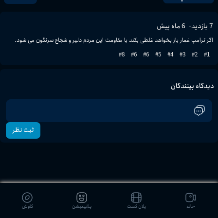
-
7
بازدید
6 ماه پیش
اگر ترامپ غمار باز بخواهد غلطی بکند با مقاومت این مردم دلیر و شجاع سرنگون می شود.
8
#
6
#
6
#
5
#
4
#
3
#
2
#
1
#
دیدگاه بینندگان
ثبت نظر
خانه
پلان کست
پلانیمیشن
کاوش