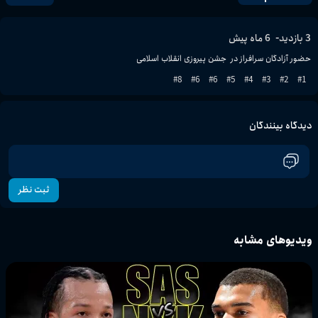
-
3
بازدید
6 ماه پیش
حضور آزادگان سرافراز در  جشن پیروزی انقلاب اسلامی
8
#
6
#
6
#
5
#
4
#
3
#
2
#
1
#
دیدگاه بینندگان
ثبت نظر
ویدیوهای مشابه