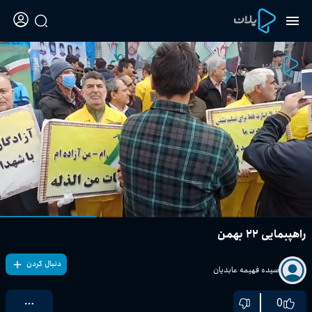
راهپبمایی ۲۲ بهمن
دنبال کردن
سیده فهیمه عابدیان
0