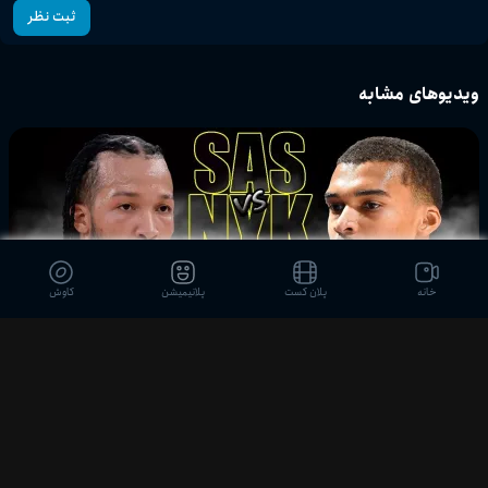
ثبت نظر
ویدیوهای مشابه
خانه
پلان کست
پلانیمیشن
کاوش
09:28
خلاصه کامل بازی اول فینال NBA 2026 | سن آنتونیو اسپرز vs نیویورک نیکس
پلان اسپرت
2 ماه پیش