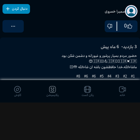
دنبال کردن
سمیرا خسروی
0
-
3
بازدید
6 ماه پیش
ماشاءالله،خدا حافظشون باشه ان شاءالله 🤲🏻
8
#
6
#
6
#
5
#
4
#
3
#
2
#
1
#
خانه
پلان کست
پلانیمیشن
کاوش
دیدگاه بینندگان
ثبت نظر