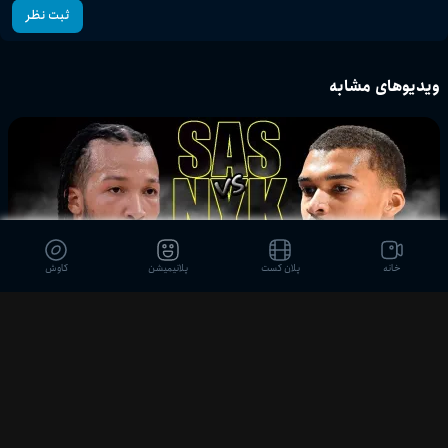
ثبت نظر
ویدیوهای مشابه
خانه
پلان کست
پلانیمیشن
کاوش
09:28
خلاصه کامل بازی اول فینال NBA 2026 | سن آنتونیو اسپرز vs نیویورک نیکس
پلان اسپرت
2 ماه پیش