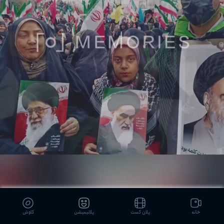
خانه
پلان کست
پلانیمیشن
کاوش