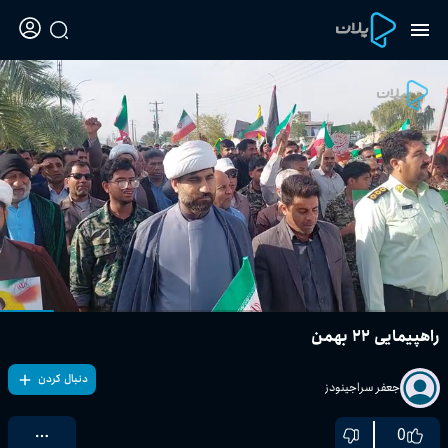
راهپیمایی ۲۲ بهمن
دنبال کردن
جعفر سراجینودز
0