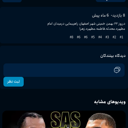
-
8
بازدید
6 ماه پیش
مطهره.محدثه.فاطمه.مطهره.زهرا
8
#
6
#
6
#
5
#
4
#
3
#
2
#
1
#
دیدگاه بینندگان
ثبت نظر
ویدیوهای مشابه