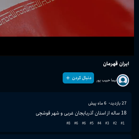
ایران قهرمان
دنبال کردن
نیما حبیب پور
-
27
بازدید
6 ماه پیش
18 ساله از استان آذربایجان غربی و شهر قوشچی 
8
#
6
#
6
#
5
#
4
#
3
#
2
#
1
#