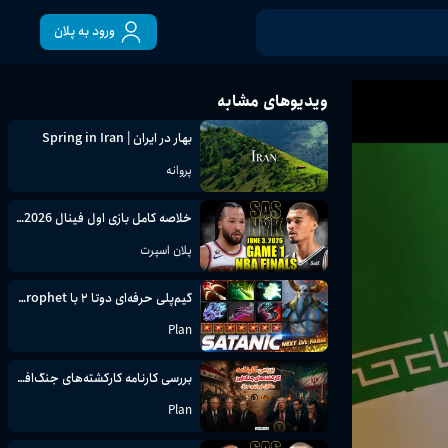
ورود به پلان
ویدیوهای مشابه
بهار در ایران | Spring in Iran
پروانه
خلاصه کامل بازی اول فینال NBA 2026 | سن آنتونیو اسپرز vs نیویورک نیکس
پلان اسپرت
گیم‌پلی حرفه‌ای دوتا ۲ با Nature’s Prophet شیطانی و فارم [تماشا کنید و یاد بگیرید]
Plan
بررسی کارنامه کارکشته‌های جنگ‌افروز مقابل ایران و عراق
Plan