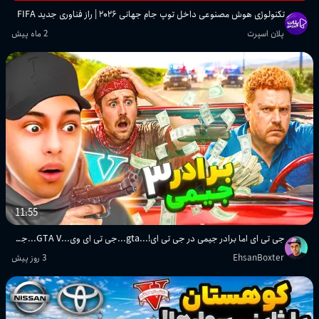
تکنولوژی هوش مصنوعی داخل توپ جام جهانی ۲۰۲۶ | راز فناوری جدید FIFA
پلان اسپرت
2 ماه پیش
11:55
جی تی ای اما برادر جیمی در جی تی ای!...gta...جی تی ای وی...GTA V...جی تی ای 5
EhsanBoxter
3 روز پیش