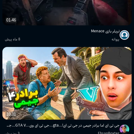
01:46
تریلر بازی Menace
پروانه
8 ماه پیش
10:31
جی تی ای اما برادر جیمی در جی تی ای!...gta...جی تی ای وی...GTA V...جی تی ای 5
EhsanBoxter
3 روز پیش