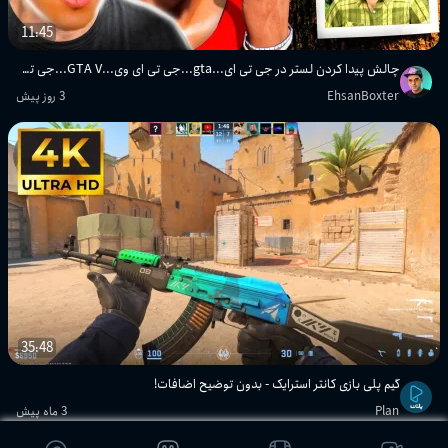
11:45
چالش پیدا کردن لستر در جی تی ای...gta...جی تی ای وی...GTA V...جی تی ای 5
EhsanBoxter
3 روز پیش
35:48
گیم پلی بازی کانتر استرایک - بدون توضیح اضافات!
Plan
3 ماه پیش