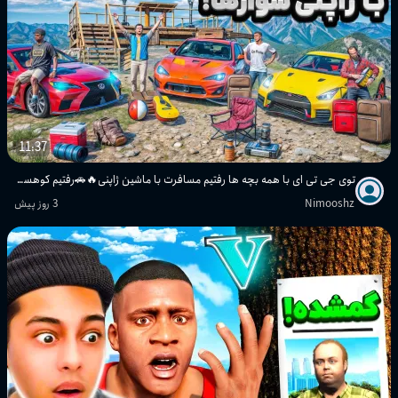
11:37
توی جی تی ای با همه بچه ها رفتیم مسافرت با ماشین ژاپنی🔥🚗رفتیم کوهستان چیلیارد
Nimooshz
3 روز پیش