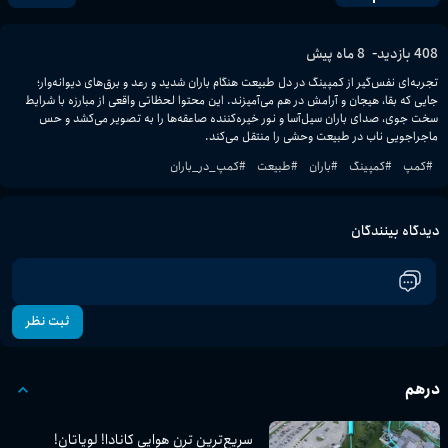
-
408
بازدید
8 ماه پیش
تجربه‌ای نفس‌گیر از کمپینگ در دل طبیعت هنگام باران شدید و رعد و برق‌های دیوانه‌وار؛ 
جایی که بقا، هیجان و آرامش در هم می‌آمیزند. این محتوا لحظاتی واقعی از مبارزه با شرایط 
سخت جوی، صدای باران سیل‌آسا و نور خیره‌کننده صاعقه‌ها را به تصویر می‌کشد و حس 
ماجراجویی ناب در طبیعت وحشی را منتقل می‌کند.
#
کمپ
#
کمپینگ
#
باران
#
طبیعت
#
کمپ_در_باران
دیدگاه بینندگان
ثبت نظر
درهم
سریع‌ترین ترن هوایی کانادا! لویاتان!