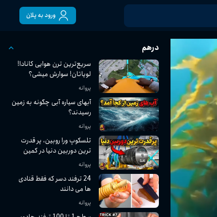
ورود به پلان
درهم
سریع‌ترین ترن هوایی کانادا!
لویاتان! سوارش میشی؟
پروانه
آبهای سیاره آبی چگونه به زمین
رسیدند؟
پروانه
تلسکوپ ورا روبین، پر قدرت
ترین دوربین دنیا در کمین
شکارلحظه ها در کیهان
پروانه
24 ترفند دسر که فقط قنادی
ها می دانند
پروانه
سطح 1 تا 100 ترفند جادویی