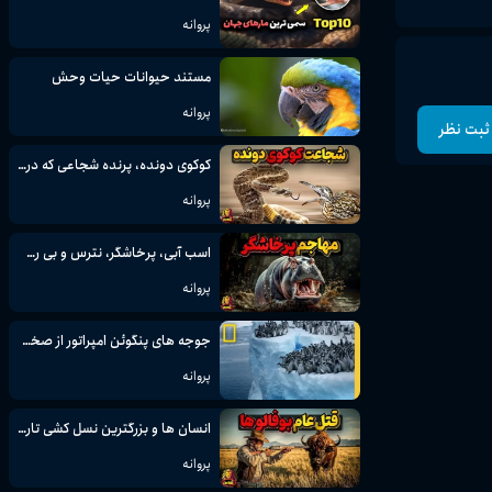
پروانه
مستند حیوانات حیات وحش
پروانه
ثبت نظر
کوکوی دونده، پرنده شجاعی که در موقع خطر قهرمان دو میشود
پروانه
اسب آبی، پرخاشگر، نترس و بی رحم حتی در مقابل پرقدرت ترین ها
پروانه
جوجه های پنگوئن امپراتور از صخره ای 50 فوتی در قطب جنوب پرش می کنند که هرگز برای تلویزیون فیلمبرداری نشده است
پروانه
انسان ها و بزرگترین نسل کشی تاریخ، به خاک و خون کشیدن 60 میلیون بوفالو
پروانه