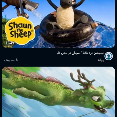
12:49
انیمیشن بره ناقلا / مردان در محل کار
پروانه
8 ماه پیش