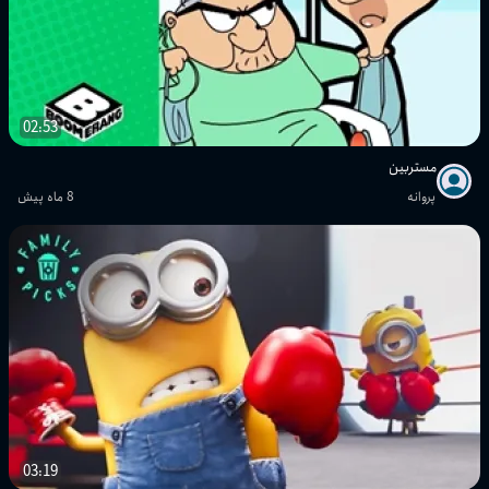
02:53
مستربین
پروانه
8 ماه پیش
03:19