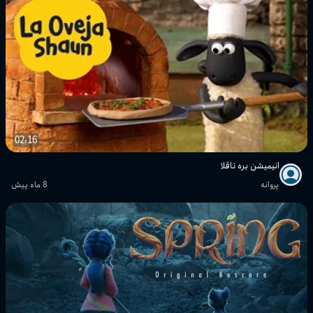
02:16
انیمیشن بره ناقلا
پروانه
8 ماه پیش