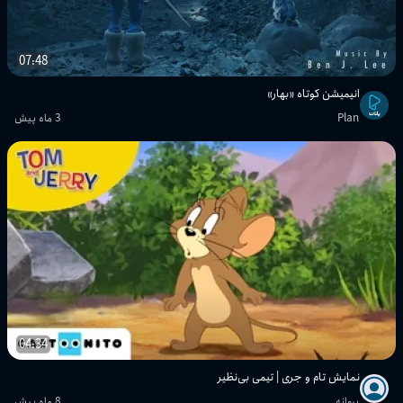
07:48
انیمیشن کوتاه «بهار»
Plan
3 ماه پیش
04:34
نمایش تام و جری | تیمی بی‌نظیر
پروانه
8 ماه پیش