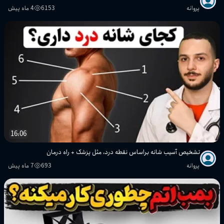
پروانه
6153
4 ماه پیش
16:06
تشخیص آسیب شانه براساس نقطه درد، مثل پزشک + راه درمان
پروانه
693
7 ماه پیش