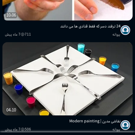
10:06
24 ترفند دسر که فقط قنادی ها می دانند
پروانه
711
7 ماه پیش
04:10
نقاشی مدرن | Modern painting
پروانه
506
7 ماه پیش