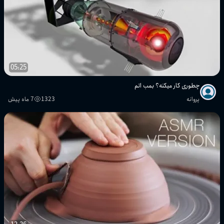
05:25
چطوری کار میکنه؟ بمب اتم
پروانه
1323
7 ماه پیش