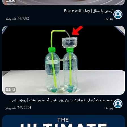
13:36
آرامش با سفال | Peace with clay
پروانه
682
7 ماه پیش
03:13
نحوه ساخت آبنمای اتوماتیک بدون برق | فواره آب بدون وقفه | پروژه علمی
پروانه
1114
7 ماه پیش