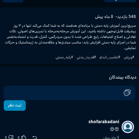
-
548
بازدید
8 ماه پیش
سریع‌ترین آموزش پایه دستی با برنامه‌ای هدفمند که به شما کمک می‌کند تنها در ۳ روز 
پیشرفت قابل‌توجهی داشته باشید. این آموزش مرحله‌به‌مرحله با تمرین‌های اصولی، نکات 
تعادلی و اصلاح اشتباهات رایج طراحی شده تا بدون سردرگمی، کنترل، قدرت و اعتمادبه‌نفس 
شما در اجرای پایه دستی افزایش یابد؛ مناسب مبتدی‌ها و علاقه‌مندان به ژیمناستیک و حرکات 
نمایشی.
#
ورزش
#
تناسب_اندام
#
قدرت_بدنی
#
پایه_دستی
دیدگاه بینندگان
ثبت نظر
shofarabadani
😍😍
4 ماه پیش
0
0