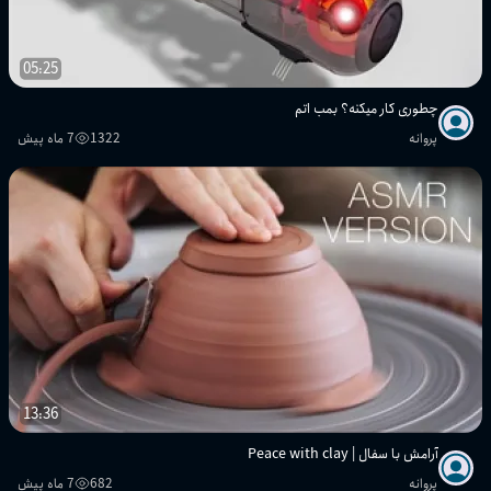
05:25
چطوری کار میکنه؟ بمب اتم
پروانه
1322
7 ماه پیش
13:36
آرامش با سفال | Peace with clay
پروانه
682
7 ماه پیش