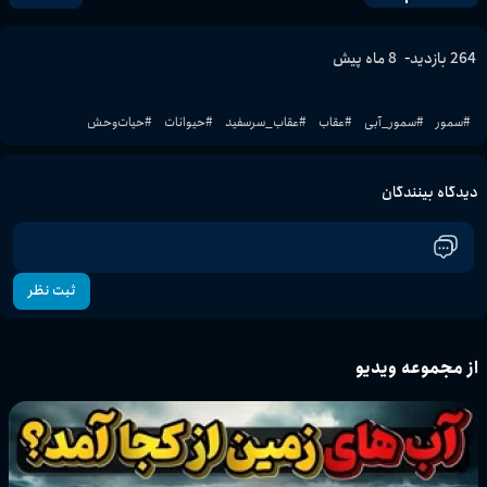
-
264
بازدید
8 ماه پیش
#
سمور
#
سمور_آبی
#
عقاب
#
عقاب_سرسفید
#
حیوانات
#
حیات‌وحش
دیدگاه بینندگان
ثبت نظر
از مجموعه ویدیو