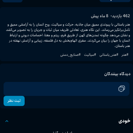
-
462
بازدید
8 ماه پیش
هنر باستانی با پیوندی عمیق میان جاذبه، حرکت و سیالیت، روح انسان را به آرامشی عمیق و 
تأمل‌برانگیز می‌رساند. این نگاه هنری، تعادلی ظریف میان ثبات و جریان را به تصویر می‌کشد 
و نشان می‌دهد چگونه تمدن‌های کهن از طریق فرم، ریتم و معنا، احساسات درونی و ارتباط 
انسان با جهان را بیان می‌کردند. سفری الهام‌بخش به دل فلسفه، زیبایی و آرامش نهفته در 
هنر باستان.
#
هنر
#
هنر_باستانی
#
سیالیت
#
صنایع_دستی
دیدگاه بینندگان
ثبت نظر
خودی