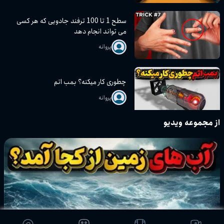
سریع‌ترین ترن هوایی کانادا! لویاتان!
سوارش میشی؟
پروانه
سطح 1 تا 100 ترفند جادویی که هر کسی
می تواند انجام دهد
پروانه
از مجموعه ویدیو
چطوری کار میکنه؟ بمب اتم
پروانه
فناوری ترسناک چت جی پی تی و دنیای
جدید پیش رو
پروانه