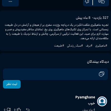
0
-
327
بازدید
8 ماه پیش
تجربه ماهیگیری شگفت‌انگیز در یک دریاچه یخ‌زده، سفری پر از هیجان و آرامش در دل طبیعت 
زمستانی است. با تمرکز روی تکنیک‌های ماهیگیری روی یخ، تماشای مناظر سفیدپوش و صبر و 
مهارت لازم برای صید، این فعالیت ترکیبی از سرگرمی، چالش و ارتباط نزدیک با طبیعت را به 
علاقه‌مندان ارائه می‌دهد.
#
ماهیگیری
#
برف
#
سبک_زندگی
#
طبیعت
دیدگاه بینندگان
ثبت نظر
Pyamghane
خوب
4 ماه پیش
0
0