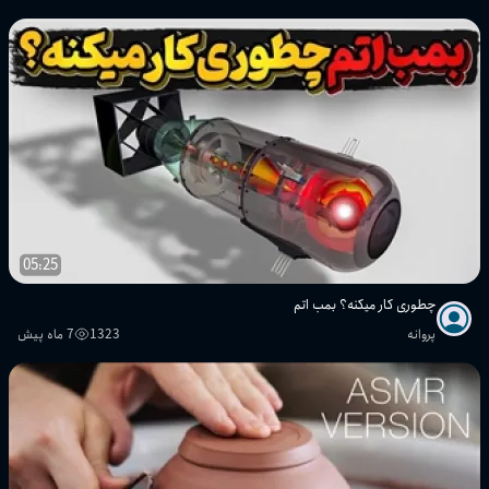
05:25
چطوری کار میکنه؟ بمب اتم
پروانه
1323
7 ماه پیش