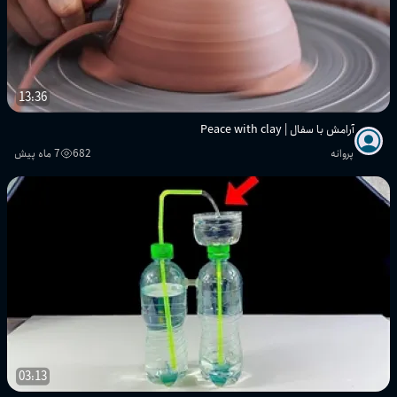
13:36
آرامش با سفال | Peace with clay
پروانه
682
7 ماه پیش
03:13