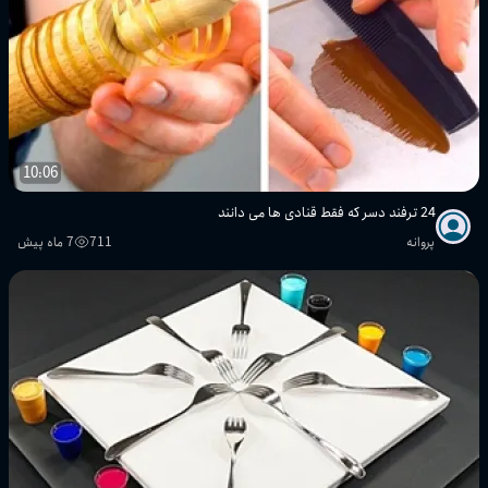
10:06
24 ترفند دسر که فقط قنادی ها می دانند
پروانه
711
7 ماه پیش