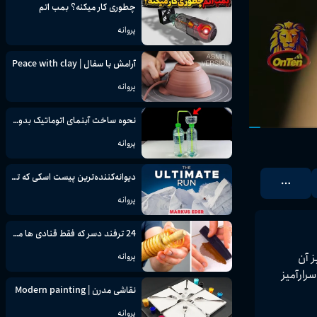
چطوری کار میکنه؟ بمب اتم
پروانه
آرامش با سفال | Peace with clay
پروانه
نحوه ساخت آبنمای اتوماتیک بدون برق | فواره آب بدون وقفه | پروژه علمی
پروانه
دیوانه‌کننده‌ترین پیست اسکی که تا به حال تصور کرده‌اید
پروانه
24 ترفند دسر که فقط قنادی ها می دانند
 روی زمین، قرن‌ها عمر می‌کند و دانشمندان هنوز در حال کشف راز طول عمر شگفت‌انگیز آن 
پروانه
تیکی مؤثر بر عمر فوق‌العاده این کوسه اسرارآمیز 
نقاشی مدرن | Modern painting
پروانه