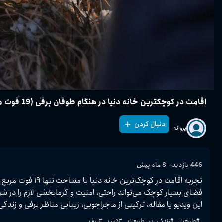
اقامت در کوچکترین خانه دنیا در هنگام طوفان برفی (19 فوت مربع)
دنبال کردن
پروانه
-
446
بازدید
8 ماه پیش
این ویدیو یا مقاله، ترکیبی از ماجراجویی، زیبایی مناظر برفی و زندگی مینیمال را برای علاقه‌مندان به تج
#
طبیعت
#
زندگی_در_طبیعت
#
کمپ
#
برف