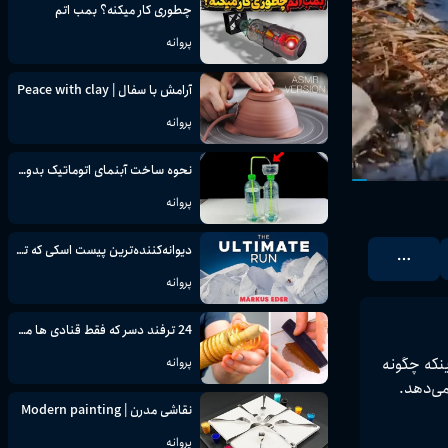
چطوری کار میکنه؟ بمب اتم
پروانه
آرامش با سفال | Peace with clay
پروانه
نحوه ساخت آبنمای اتوماتیک بدون برق | فواره آب بدون وقفه | پروژه علمی
پروانه
دیوانه‌کننده‌ترین پیست اسکی که تا به حال تصور کرده‌اید
پروانه
24 ترفند دسر که فقط قنادی ها می دانند
ن‌انگیز و چالش‌برانگیز است. تماشای اینکه چگونه 
پروانه
فضای بسیار کوچک می‌تواند راحتی، امنیت و گرمابخشی لازم را در شرایط سخت فراهم کند، درس‌هایی از خلاقیت، مدیریت فضا و تاب‌آوری ارائه می‌دهد. 
نقاشی مدرن | Modern painting
پروانه