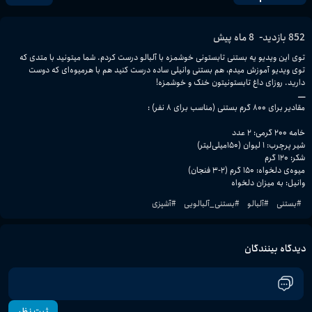
-
852
بازدید
8 ماه پیش
توی این ویدیو یه بستنی تابستونی خوشمزه با آلبالو درست کردم. شما میتونید با متدی که 
توی ویدیو آموزش میدم، هم بستنی وانیلی ساده درست کنید هم با هرمیوه‌ای که دوست 
وانیل: به میزان دلخواه
#
بستنی
#
آلبالو
#
بستنی_آلبالویی
#
آشپزی
دیدگاه بینندگان
ثبت نظر