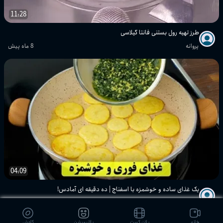
11:28
طرز تهیه رول بستنی فانتا گیلاسی
پروانه
8 ماه پیش
04:09
یک غذای ساده و خوشمزه با اسفناج | ده دقیقه ای آمادس!
پروانه
8 ماه پیش
خانه
پلان کست
پلانیمیشن
کاوش