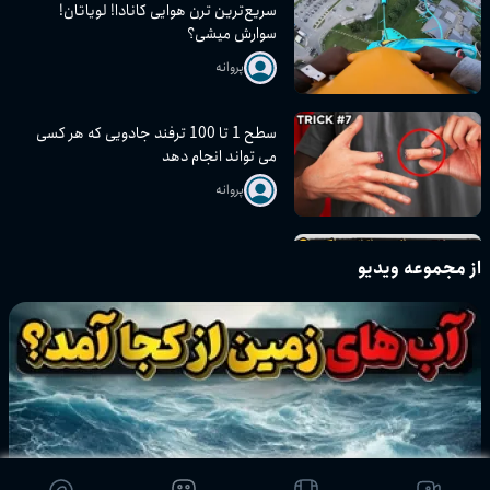
سریع‌ترین ترن هوایی کانادا! لویاتان!
سوارش میشی؟
پروانه
سطح 1 تا 100 ترفند جادویی که هر کسی
می تواند انجام دهد
پروانه
از مجموعه ویدیو
چطوری کار میکنه؟ بمب اتم
پروانه
فناوری ترسناک چت جی پی تی و دنیای
جدید پیش رو
پروانه